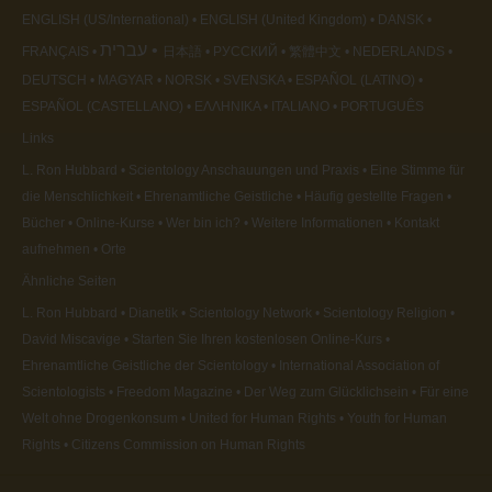
ENGLISH (US/International)
ENGLISH (United Kingdom)
DANSK
עברית
FRANÇAIS
日本語
РУССКИЙ
繁體中文
NEDERLANDS
DEUTSCH
MAGYAR
NORSK
SVENSKA
ESPAÑOL (LATINO)
ESPAÑOL (CASTELLANO)
ΕΛΛΗΝΙΚA
ITALIANO
PORTUGUÊS
Links
L. Ron Hubbard
Scientology Anschauungen und Praxis
Eine Stimme für
die Menschlichkeit
Ehrenamtliche Geistliche
Häufig gestellte Fragen
Bücher
Online-Kurse
Wer bin ich?
Weitere Informationen
Kontakt
aufnehmen
Orte
Ähnliche Seiten
L. Ron Hubbard
Dianetik
Scientology Network
Scientology Religion
David Miscavige
Starten Sie Ihren kostenlosen Online-Kurs
Ehrenamtliche Geistliche der Scientology
International Association of
Scientologists
Freedom Magazine
Der Weg zum Glücklichsein
Für eine
Welt ohne Drogenkonsum
United for Human Rights
Youth for Human
Rights
Citizens Commission on Human Rights