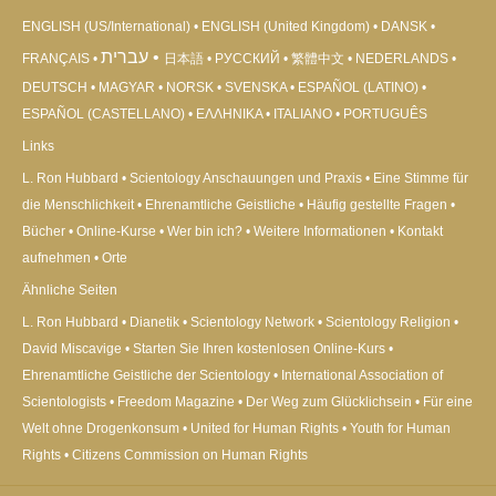
ENGLISH (US/International)
ENGLISH (United Kingdom)
DANSK
עברית
FRANÇAIS
日本語
РУССКИЙ
繁體中文
NEDERLANDS
DEUTSCH
MAGYAR
NORSK
SVENSKA
ESPAÑOL (LATINO)
ESPAÑOL (CASTELLANO)
ΕΛΛΗΝΙΚA
ITALIANO
PORTUGUÊS
Links
L. Ron Hubbard
Scientology Anschauungen und Praxis
Eine Stimme für
die Menschlichkeit
Ehrenamtliche Geistliche
Häufig gestellte Fragen
Bücher
Online-Kurse
Wer bin ich?
Weitere Informationen
Kontakt
aufnehmen
Orte
Ähnliche Seiten
L. Ron Hubbard
Dianetik
Scientology Network
Scientology Religion
David Miscavige
Starten Sie Ihren kostenlosen Online-Kurs
Ehrenamtliche Geistliche der Scientology
International Association of
Scientologists
Freedom Magazine
Der Weg zum Glücklichsein
Für eine
Welt ohne Drogenkonsum
United for Human Rights
Youth for Human
Rights
Citizens Commission on Human Rights