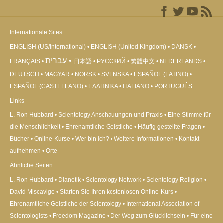
Internationale Sites
ENGLISH (US/International)
ENGLISH (United Kingdom)
DANSK
עברית
FRANÇAIS
日本語
РУССКИЙ
繁體中文
NEDERLANDS
DEUTSCH
MAGYAR
NORSK
SVENSKA
ESPAÑOL (LATINO)
ESPAÑOL (CASTELLANO)
ΕΛΛΗΝΙΚA
ITALIANO
PORTUGUÊS
Links
L. Ron Hubbard
Scientology Anschauungen und Praxis
Eine Stimme für
die Menschlichkeit
Ehrenamtliche Geistliche
Häufig gestellte Fragen
Bücher
Online-Kurse
Wer bin ich?
Weitere Informationen
Kontakt
aufnehmen
Orte
Ähnliche Seiten
L. Ron Hubbard
Dianetik
Scientology Network
Scientology Religion
David Miscavige
Starten Sie Ihren kostenlosen Online-Kurs
Ehrenamtliche Geistliche der Scientology
International Association of
Scientologists
Freedom Magazine
Der Weg zum Glücklichsein
Für eine