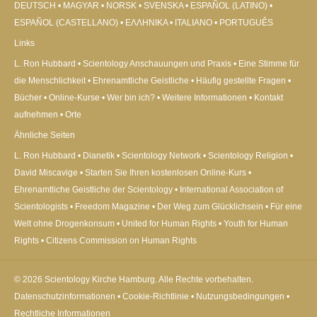
DEUTSCH
MAGYAR
NORSK
SVENSKA
ESPAÑOL (LATINO)
ESPAÑOL (CASTELLANO)
ΕΛΛΗΝΙΚA
ITALIANO
PORTUGUÊS
Links
L. Ron Hubbard
Scientology Anschauungen und Praxis
Eine Stimme für
die Menschlichkeit
Ehrenamtliche Geistliche
Häufig gestellte Fragen
Bücher
Online-Kurse
Wer bin ich?
Weitere Informationen
Kontakt
aufnehmen
Orte
Ähnliche Seiten
L. Ron Hubbard
Dianetik
Scientology Network
Scientology Religion
David Miscavige
Starten Sie Ihren kostenlosen Online-Kurs
Ehrenamtliche Geistliche der Scientology
International Association of
Scientologists
Freedom Magazine
Der Weg zum Glücklichsein
Für eine
Welt ohne Drogenkonsum
United for Human Rights
Youth for Human
Rights
Citizens Commission on Human Rights
© 2026
Scientology Kirche Hamburg.
Alle Rechte vorbehalten.
Datenschutzinformationen
•
Cookie-Richtlinie
•
Nutzungsbedingungen
•
Rechtliche Informationen