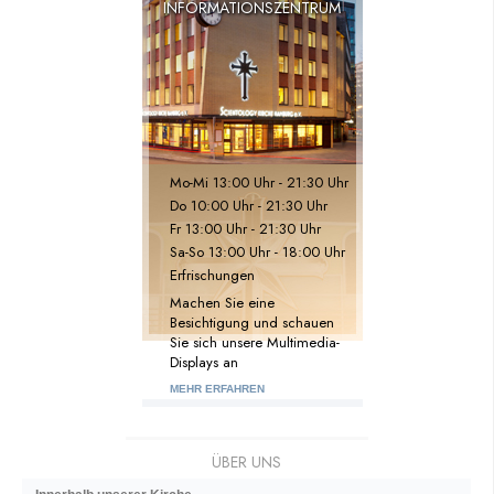
INFORMATIONSZENTRUM
Mo
-
Mi
13:00 Uhr - 21:30 Uhr
Do
10:00 Uhr - 21:30 Uhr
Fr
13:00 Uhr - 21:30 Uhr
Sa
-
So
13:00 Uhr - 18:00 Uhr
Erfrischungen
Machen Sie eine
Besichtigung und schauen
Sie sich unsere Multimedia-
Displays an
MEHR ERFAHREN
ÜBER UNS