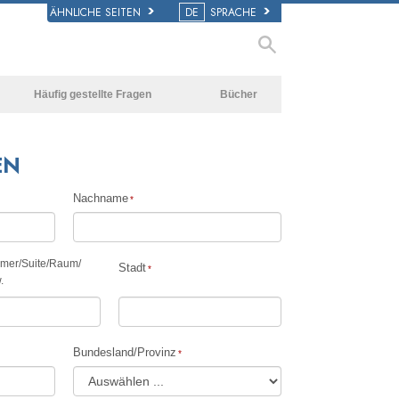
ÄHNLICHE SEITEN
DE
SPRACHE
Häufig gestellte Fragen
Bücher
Hintergrund und
Einführende Bücher
grundlegende Prinzipien
EN
Hörbücher
Innerhalb einer Scientology Kirche
Einführungsvorträge
Nachname
Die Organisation der Scientology
Filme
mmer
/
Suite
/
Raum
/
Stadt
.
Bundesland/Provinz