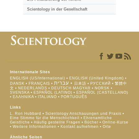
Scientology in der Gesellschaft
Internationale Sites
ENGLISH (US/International)
ENGLISH (United Kingdom)
עברית
DANSK
FRANÇAIS
日本語
РУССКИЙ
繁體中
文
NEDERLANDS
DEUTSCH
MAGYAR
NORSK
SVENSKA
ESPAÑOL (LATINO)
ESPAÑOL (CASTELLANO)
ΕΛΛΗΝΙΚA
ITALIANO
PORTUGUÊS
Links
L. Ron Hubbard
Scientology Anschauungen und Praxis
Eine Stimme für die Menschlichkeit
Ehrenamtliche
Geistliche
Häufig gestellte Fragen
Bücher
Online-Kurse
Weitere Informationen
Kontakt aufnehmen
Orte
Ähnliche Seiten