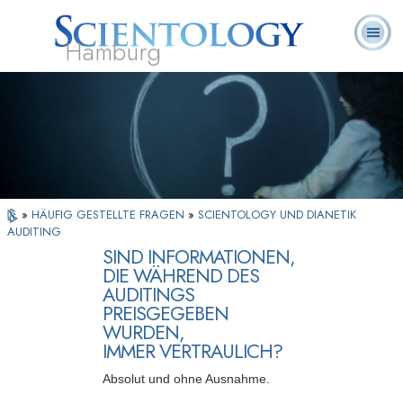
Hamburg
Häufig
L. Ron
Was ist
Ehrenamtliche
Über uns
gestellte
Bücher
Hubbard
Scientology?
Geistliche
Fragen
»
HÄUFIG GESTELLTE FRAGEN
»
SCIENTOLOGY UND DIANETIK
AUDITING
SIND INFORMATIONEN,
DIE WÄHREND DES
AUDITINGS
PREISGEGEBEN
WURDEN,
IMMER VERTRAULICH?
Absolut und ohne Ausnahme.