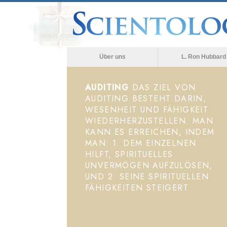
Über uns
L. Ron Hubbard
AUDITING
DAS ZIEL VON
AUDITING BESTEHT DARIN,
WESENHEIT UND FÄHIGKEIT
WIEDERHERZUSTELLEN. MAN
KANN ES ERREICHEN, INDEM
MAN: 1. DEM EINZELNEN
HILFT, SPIRITUELLES
UNVERMÖGEN AUFZULÖSEN,
UND 2. SEINE SPIRITUELLEN
FÄHIGKEITEN STEIGERT.