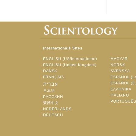
Internationale Sites
ENGLISH (US/International)
MAGYAR
ENGLISH (United Kingdom)
NORSK
DANSK
SVENSKA
FRANÇAIS
ESPAÑOL (L
ESPAÑOL (C
עברית
ΕΛΛΗΝΙΚA
日本語
ITALIANO
РУССКИЙ
PORTUGUÊ
繁體中文
NEDERLANDS
DEUTSCH