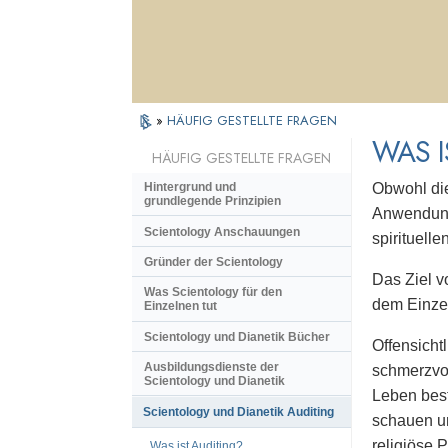
»
HÄUFIG GESTELLTE FRAGEN
WAS I
HÄUFIG GESTELLTE FRAGEN
Obwohl die
Hintergrund und
grundlegende Prinzipien
Anwendung 
Scientology Anschauungen
spirituell
Gründer der Scientology
Das Ziel v
Was Scientology für den
dem Einzel
Einzelnen tut
Scientology und Dianetik Bücher
Offensichtl
Ausbildungsdienste der
schmerzvol
Scientology und Dianetik
Leben bes
Scientology und Dianetik Auditing
schauen un
religiöse 
Was ist Auditing?