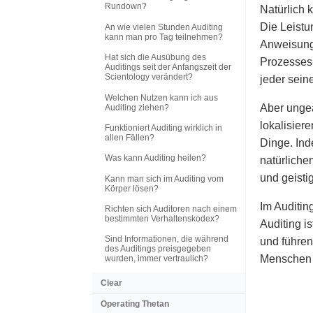
Rundown?
Natürlich 
Die Leistu
An wie vielen Stunden Auditing
kann man pro Tag teilnehmen?
Anweisunge
Hat sich die Ausübung des
Prozesses
Auditings seit der Anfangszeit der
Scientology verändert?
jeder sein
Welchen Nutzen kann ich aus
Aber ungea
Auditing ziehen?
lokalisier
Funktioniert Auditing wirklich in
allen Fällen?
Dinge. Ind
Was kann Auditing heilen?
natürliche
und geisti
Kann man sich im Auditing vom
Körper lösen?
Im Auditin
Richten sich Auditoren nach einem
bestimmten Verhaltenskodex?
Auditing i
Sind Informationen, die während
und führen
des Auditings preisgegeben
Menschen v
wurden, immer vertraulich?
Clear
Operating Thetan