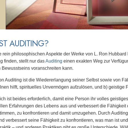
ST AUDITING?
 rein philosophischen Aspekte der Werke von L. Ron Hubbard ber
finden, stellt nur das
Auditing
einen exakten Weg zur Verfügu
en Bewusstseins voranschreiten kann.
on Auditing ist die Wiedererlangung seiner Selbst sowie von Fäh
nen hilft, spirituelles Unvermögen aufzulösen, und b) geistige F
ich ist beides erforderlich, damit eine Person ihr volles geistiges
len Erfahrungen des Lebens aus und verbessert die Fähigkeit d
timmen, zu konfrontieren und damit umzugehen. Durch Auditin
d verbessert seine Fähigkeit zu konfrontieren, was man ist und
Praktik – und anderen Praktiken gibt es große Unterschiede. W