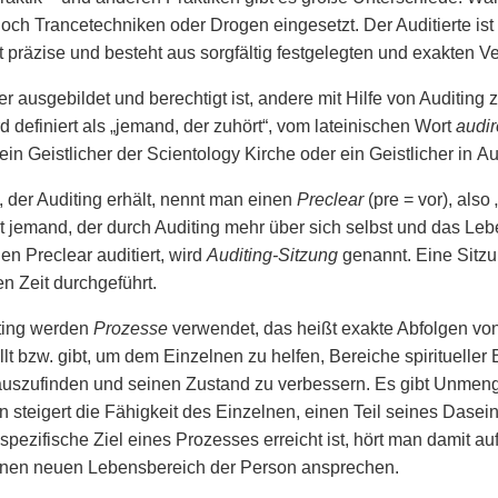
ch Trancetechniken oder Drogen eingesetzt. Der Auditierte ist 
st präzise und besteht aus sorgfältig festgelegten und exakten V
r ausgebildet und berechtigt ist, andere mit Hilfe von Auditing 
d definiert als „jemand, der zuhört“, vom lateinischen Wort
audir
 ein Geistlicher der Scientology Kirche oder ein Geistlicher in A
der Auditing erhält, nennt man einen
Preclear
(pre = vor), also
st jemand, der durch Auditing mehr über sich selbst und das Leb
en Preclear auditiert, wird
Auditing-Sitzung
genannt. Eine Sitzu
en Zeit durchgeführt.
ting werden
Prozesse
verwendet, das heißt exakte Abfolgen vo
ellt bzw. gibt, um dem Einzelnen zu helfen, Bereiche spirituelle
auszufinden und seinen Zustand zu verbessern. Es gibt Unmen
n steigert die Fähigkeit des Einzelnen, einen Teil seines Dase
pezifische Ziel eines Prozesses erreicht ist, hört man damit a
inen neuen Lebensbereich der Person ansprechen.