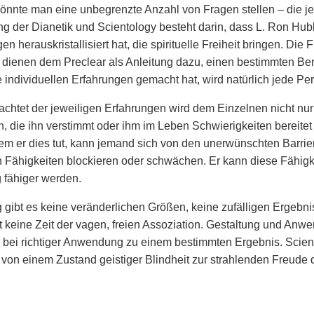
könnte man eine unbegrenzte Anzahl von Fragen stellen – die je
ng der Dianetik und Scientology besteht darin, dass L. Ron Hu
n herauskristallisiert hat, die spirituelle Freiheit bringen. D
 dienen dem Preclear als Anleitung dazu, einen bestimmten B
e individuellen Erfahrungen gemacht hat, wird natürlich jede Pe
chtet der jeweiligen Erfahrungen wird dem Einzelnen nicht nur 
en, die ihn verstimmt oder ihm im Leben Schwierigkeiten bereit
em er dies tut, kann jemand sich von den unerwünschten Barrier
n Fähigkeiten blockieren oder schwächen. Er kann diese Fähigk
g fähiger werden.
g gibt es keine veränderlichen Größen, keine zufälligen Ergeb
st keine Zeit der vagen, freien Assoziation. Gestaltung und An
 bei richtiger Anwendung zu einem bestimmten Ergebnis. Scien
on einem Zustand geistiger Blindheit zur strahlenden Freude