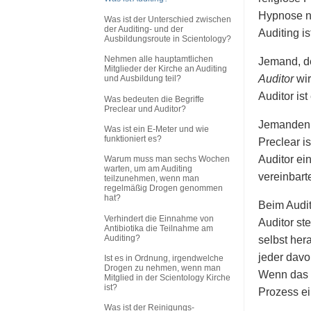
Hypnose no
Was ist der Unterschied zwischen
der Auditing- und der
Auditing i
Ausbildungsroute in Scientology?
Nehmen alle hauptamtlichen
Jemand, de
Mitglieder der Kirche an Auditing
Auditor
wir
und Ausbildung teil?
Auditor ist
Was bedeuten die Begriffe
Preclear und Auditor?
Jemanden, 
Was ist ein E-Meter und wie
funktioniert es?
Preclear i
Auditor ein
Warum muss man sechs Wochen
warten, um am Auditing
vereinbart
teilzunehmen, wenn man
regelmäßig Drogen genommen
hat?
Beim Audi
Verhindert die Einnahme von
Auditor st
Antibiotika die Teilnahme am
Auditing?
selbst her
jeder davo
Ist es in Ordnung, irgendwelche
Drogen zu nehmen, wenn man
Wenn das s
Mitglied in der Scientology Kirche
ist?
Prozess e
Was ist der Reinigungs-