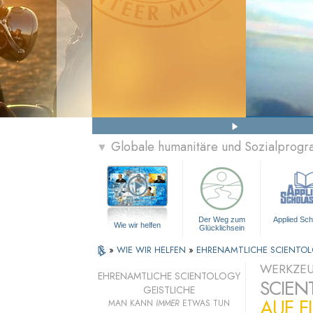
Globale humanitäre und Sozialprog
▼
Der Weg zum
Applied Sch
Wie wir helfen
Glücklichsein
»
WIE WIR HELFEN
»
EHRENAMTLICHE SCIENTOL
WERKZEU
EHRENAMTLICHE SCIENTOLOGY
SCIEN
GEISTLICHE
AUF F
MAN KANN
IMMER
ETWAS TUN