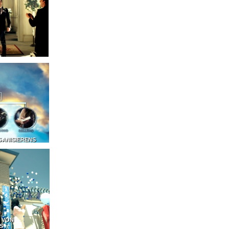
GANISIERENS
 VON
S