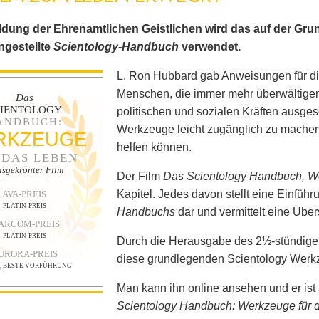
ldung der Ehrenamtlichen Geistlichen wird das auf der Gr
gestellte
Scientology-Handbuch
verwendet.
L. Ron Hubbard gab Anweisungen für di
Menschen, die immer mehr überwältigen
Das
CIENTOLOGY
politischen und sozialen Kräften ausge
ANDBUCH:
Werkzeuge leicht zugänglich zu machen,
RKZEUGE
helfen können.
 DAS LEBEN
isgekrönter Film
Der Film
Das Scientology Handbuch, W
Kapitel. Jedes davon stellt eine Einführ
AVA-PREIS
PLATIN-PREIS
Handbuchs
dar und vermittelt eine Über
ARCOM-PREIS
PLATIN-PREIS
Durch die Herausgabe des 2½-stündigen
URORA-PREIS
diese grundlegenden Scientology Werkze
N, BESTE VORFÜHRUNG
Man kann ihn online ansehen und er ist 
Scientology Handbuch: Werkzeuge für 