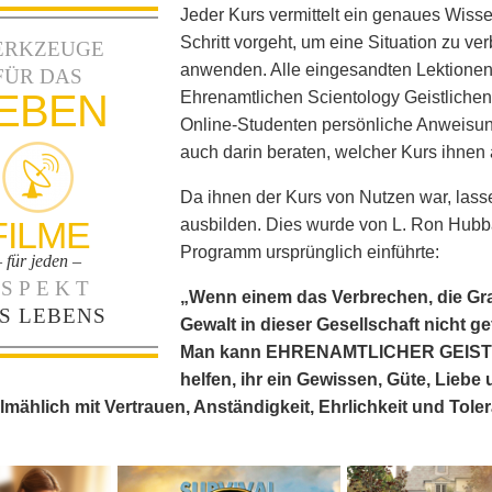
Jeder Kurs vermittelt ein genaues Wissen
Schritt vorgeht, um eine Situation zu ve
ERKZEUGE
anwenden. Alle eingesandten Lektione
FÜR DAS
EBEN
Ehrenamtlichen Scientology Geistlichen 
Online-Studenten persönliche Anweisung
auch darin beraten, welcher Kurs ihnen 
Da ihnen der Kurs von Nutzen war, lasse
FILME
ausbilden. Dies wurde von L. Ron Hubbar
Programm ursprünglich einführte:
– für jeden –
SPEKT
„Wenn einem das Verbrechen, die Gra
S LEBENS
Gewalt in dieser Gesellschaft nicht g
Man kann EHRENAMTLICHER GEISTLIC
helfen, ihr ein Gewissen, Güte, Liebe
lmählich mit Vertrauen, Anständigkeit, Ehrlichkeit und Tolera