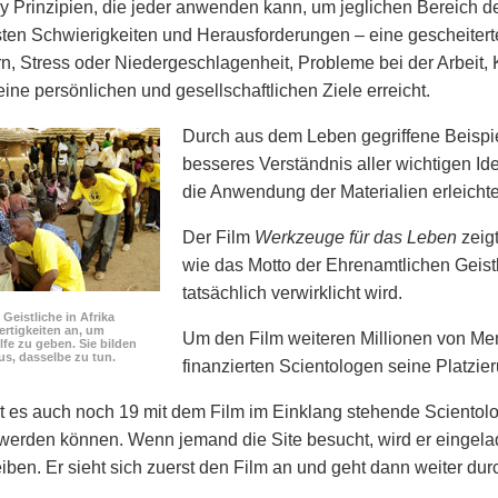
y Prinzipien, die jeder anwenden kann, um jeglichen Bereich 
sten Schwierigkeiten und Herausforderungen – eine gescheiter
n, Stress oder Niedergeschlagenheit, Probleme bei der Arbeit, 
ine persönlichen und gesellschaftlichen Ziele erreicht.
Durch aus dem Leben gegriffene Beispi
besseres Verständnis aller wichtigen I
die Anwendung der Materialien erleichte
Der Film
Werkzeuge für das Leben
zeigt
wie das Motto der Ehrenamtlichen Geis
tatsächlich verwirklicht wird.
Geistliche in Afrika
ertigkeiten an, um
Um den Film weiteren Millionen von M
lfe zu geben. Sie bilden
us, dasselbe zu tun.
finanzierten Scientologen seine Platzie
 es auch noch 19 mit dem Film im Einklang stehende Scientolo
 werden können. Wenn jemand die Site besucht, wird er eingelad
iben. Er sieht sich zuerst den Film an und geht dann weiter dur