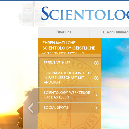
Über uns
L. Ron Hubbard
EHRENAMTLICHE
SCIENTOLOGY GEISTLICHE
MAN KANN
IMMER
ETWAS TUN
EFFEKTIVE HILFE
EHRENAMTLICHE GEISTLICHE
IN PARTNERSCHAFT MIT
ANDEREN
SCIENTOLOGY WERKZEUGE
FÜR DAS LEBEN
SOCIAL SPOTS