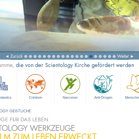
Zurück
Weiter
ramme,
die von der Scientology Kirche gefördert werden
olastics
Criminon
Narconon
Anti-Drogen
Mensche
OGY GEISTLICHE
GE FÜR DAS LEBEN
TOLOGY WERKZEUGE
ILM ZUM LEBEN ERWECKT