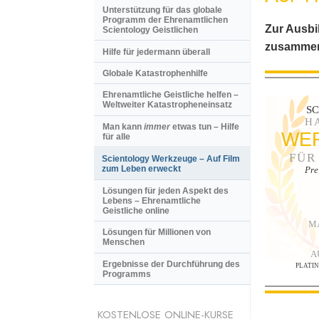
Unterstützung für das globale
Programm der Ehrenamtlichen
Zur Ausbi
Scientology Geistlichen
zusammen
Hilfe für jedermann überall
Globale Katastrophenhilfe
Ehrenamtliche Geistliche helfen –
Weltweiter Katastropheneinsatz
S
H
Man kann
immer
etwas tun – Hilfe
WE
für alle
FÜR
Scientology Werkzeuge – Auf Film
zum Leben erweckt
Pre
Lösungen für jeden Aspekt des
Lebens – Ehrenamtliche
Geistliche online
M
Lösungen für Millionen von
Menschen
A
Ergebnisse der Durchführung des
PLATI
Programms
KOSTENLOSE ONLINE-KURSE