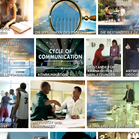
LOGIE
RENS
DIE DYNAMIKEN DES DASEINS
DIE BESTANDTEILE D
BEISTÄNDE FÜR
KRANKHEITEN UND
ANTWO
NELLE TONSKALA
KOMMUNIKATION
VERLETZUNGEN
DROGE
INTEGRITÄT UND
LÖST
EHRLICHKEIT
ETHIK UND DIE ZUSTÄNDE