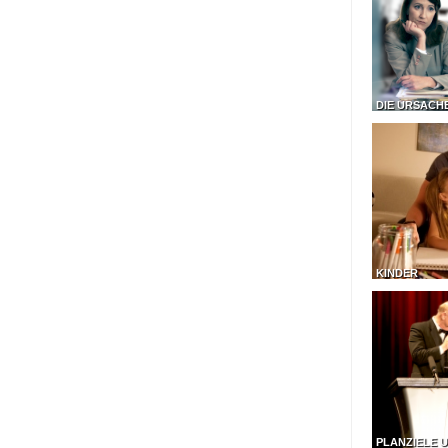
DIE URSACH
KINDER
PLANZIELE U