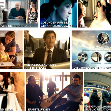
LÖSUNGEN FÜR EINE
GEFÄHRLICHE UMWELT
E VON UNTERDRÜCKUNG
EHE
WERKZEUGE FÜR DEN
ARBEITSPLATZ
DIE GRUNDLAGEN DES OR
DIE GRUNDLAGEN
ND ZIELE
ERMITTLUNGEN
PUBLIC RELATION