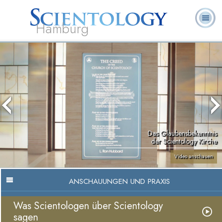
Hamburg
Häufig
L. Ron
Was ist
Ehrenamtliche
Über uns
gestellte
Bücher
Hubbard
Scientology?
Geistliche
Fragen
Das Glaubensbekenntnis
der Scientology Kirche
Video anschauen
ANSCHAUUNGEN UND PRAXIS
Was Scientologen über Scientology
sagen