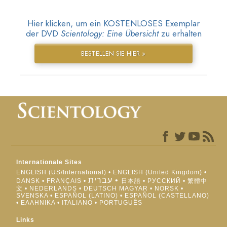
Hier klicken, um ein KOSTENLOSES Exemplar
der DVD
Scientology: Eine Übersicht
zu erhalten
BESTELLEN SIE HIER »
Internationale Sites
ENGLISH (US/International)
ENGLISH (United Kingdom)
עברית
DANSK
FRANÇAIS
日本語
РУССКИЙ
繁體中
文
NEDERLANDS
DEUTSCH
MAGYAR
NORSK
SVENSKA
ESPAÑOL (LATINO)
ESPAÑOL (CASTELLANO)
ΕΛΛΗΝΙΚA
ITALIANO
PORTUGUÊS
Links