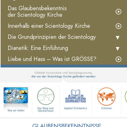
Das Glaubensbekenntnis
der Scientology Kirche
Innerhalb einer Scientology Kirche
Die Grundprinzipien der Scientology
Dianetik: Eine Einführung
Liebe und Hass – Was ist GRÖSSE?
Globale humanitäre und Sozialprogramme,
die von der Scientology Kirche gefördert werden
▼
Der Weg zum
Applied Scholastics
Criminon
Wie wir helfen
Glücklichsein
GLAUBENSBEKENNTNISSE