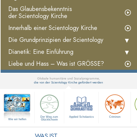
Das Glaubensbekenntnis
der Scientology Kirche
Innerhalb einer Scientology Kirche
Die Grundprinzipien der Scientology
Dianetik: Eine Einführung
Liebe und Hass – Was ist GRÖSSE?
Globale humanitäre und Sozialprogramme,
die von der Scientology Kirche gefördert werden
▼
Der Weg zum
Applied Scholastics
Criminon
Wie wir helfen
Glücklichsein
WAS IST