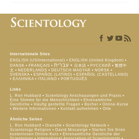
Internationale Sites
ENGLISH (US/International)
ENGLISH (United Kingdom)
עברית
DANSK
FRANÇAIS
日本語
РУССКИЙ
繁體中
文
NEDERLANDS
DEUTSCH
MAGYAR
NORSK
SVENSKA
ESPAÑOL (LATINO)
ESPAÑOL (CASTELLANO)
ΕΛΛΗΝΙΚA
ITALIANO
PORTUGUÊS
Links
L. Ron Hubbard
Scientology Anschauungen und Praxis
Eine Stimme für die Menschlichkeit
Ehrenamtliche
Geistliche
Häufig gestellte Fragen
Bücher
Online-Kurse
Weitere Informationen
Kontakt aufnehmen
Orte
Ähnliche Seiten
L. Ron Hubbard
Dianetik
Scientology Network
Scientology Religion
David Miscavige
Starten Sie Ihren
kostenlosen Online-Kurs
Ehrenamtliche Geistliche der
Scientology
International Association of Scientologists