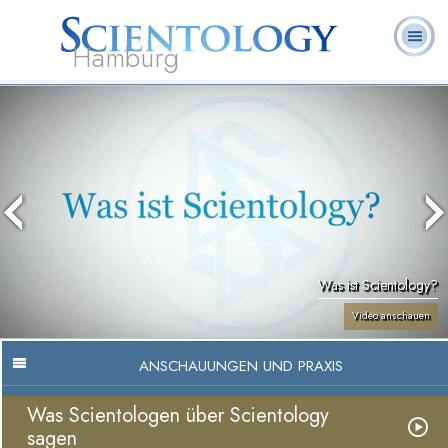
Hamburg
Häufig
L. Ron
Was ist
Ehrenamtliche
Über uns
gestellte
Bücher
Hubbard
Scientology?
Geistliche
Fragen
Was ist Scientology?
Video anschauen
ANSCHAUUNGEN UND PRAXIS
Was Scientologen über Scientology
sagen