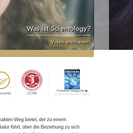
Was ist Scientology?
Video anschauen
Freedom Magazine
▶
nrechte
CCHR
A Voice for Human Rights
exakten Weg bietet, der zu einem
atur führt, über die Beziehung zu sich