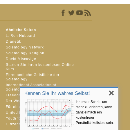
Ähnliche Seiten
L. Ron Hubbard
Dianetik
Scientology Network
Scientology Religion
David Miscavige
Starten Sie Ihren kostenlosen Online-
Kurs
Ehrenamtliche Geistliche der
Scientology
International Association of
Scientologists
Kennen Sie Ihr wahres Selbst!
Freedom Magazine
Der Weg zum Glücklichsein
Ihr erster Schritt, um
Für eine Welt ohne Drogenkonsum
mehr zu erfahren, kann
ganz einfach ein
United for Human Rights
kostenfreier
Youth for Human Rights
Persönlichkeitstest sein.
Citizens Commission on Human Rights