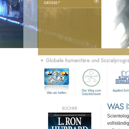
GRÖSSE?
Globale humanitäre und Sozialprog
▼
Der Weg zum
Applied Sch
Wie wir helfen
Glücklichsein
WAS I
BÜCHER
Scientolog
vollständi