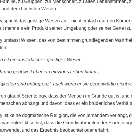
r Familie, zu Gruppen, zur Menschheit, zu allen Lebensformen, 
 und dem höchsten Wesen.
y spricht das geistige Wesen an – nicht einfach nur den Körper
t mehr als ein Produkt seiner Umgebung oder seiner Gene ist.
y umfasst Wissen, das von bestimmten grundlegenden Wahrheit
den:
 ist ein unsterbliches geistiges Wesen.
hrung geht weit über ein einziges Leben hinaus.
gkeiten sind unbegrenzt, auch wenn er sie gegenwärtig nicht ver
en glaubt Scientology, dass der Mensch im Grunde gut ist und 
menschen abhängt und davon, dass er ein brüderliches Verhältn
y ist keine dogmatische Religion, die von jemandem verlangt, da
 man entdeckt selbst, dass die Grundwahrheiten der Scientolog
 anwendet und das Ergebnis beobachtet oder erfährt.