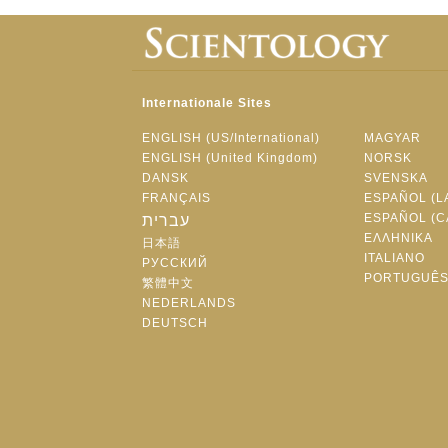
Internationale Sites
ENGLISH (US/International)
MAGYAR
ENGLISH (United Kingdom)
NORSK
DANSK
SVENSKA
FRANÇAIS
ESPAÑOL (L
ESPAÑOL (C
עברית
ΕΛΛΗΝΙΚA
日本語
ITALIANO
РУССКИЙ
PORTUGUÊ
繁體中文
NEDERLANDS
DEUTSCH