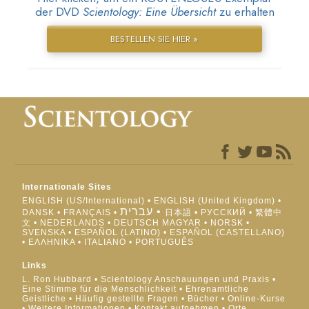
der DVD
Scientology: Eine Übersicht
zu erhalten
BESTELLEN SIE HIER »
Internationale Sites
ENGLISH (US/International)
ENGLISH (United Kingdom)
עברית
DANSK
FRANÇAIS
日本語
РУССКИЙ
繁體中
文
NEDERLANDS
DEUTSCH
MAGYAR
NORSK
SVENSKA
ESPAÑOL (LATINO)
ESPAÑOL (CASTELLANO)
ΕΛΛΗΝΙΚA
ITALIANO
PORTUGUÊS
Links
L. Ron Hubbard
Scientology Anschauungen und Praxis
Eine Stimme für die Menschlichkeit
Ehrenamtliche
Geistliche
Häufig gestellte Fragen
Bücher
Online-Kurse
Weitere Informationen
Kontakt aufnehmen
Orte