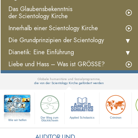
Das Glaubensbekenntnis
der Scientology Kirche
Innerhalb einer Scientology Kirche
Die Grundprinzipien der Scientology
Dianetik: Eine Einführung
Liebe und Hass – Was ist GRÖSSE?
Globale humanitäre und Sozialprogramme,
die von der Scientology Kirche gefördert werden
▼
Der Weg zum
Applied Scholastics
Criminon
Wie wir helfen
Glücklichsein
AUDITOR UND