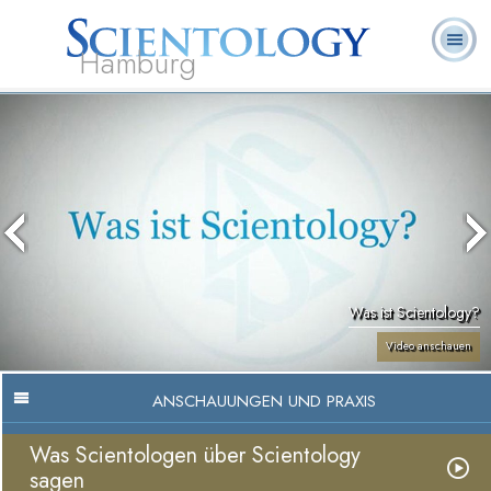
Hamburg
Häufig
L. Ron
Was ist
Ehrenamtliche
Über uns
gestellte
Bücher
Hubbard
Scientology?
Geistliche
Fragen
Was ist Scientology?
Video anschauen
ANSCHAUUNGEN UND PRAXIS
Was Scientologen über Scientology
sagen