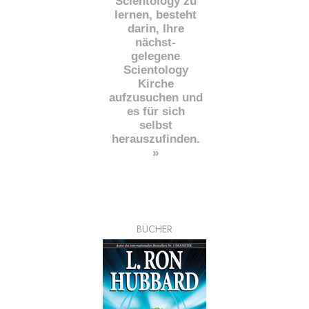
Scientology zu
lernen, besteht
darin, Ihre
nächst
-
gelegene
Scientology
Kirche
aufzusuchen und
es für sich
selbst
herauszufinden.
»
BÜCHER