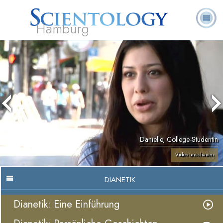
Hamburg
Häufig
L. Ron
Was ist
Ehrenamtliche
Über uns
gestellte
Bücher
Hubbard
Scientology?
Geistliche
Fragen
Danielle, College-Studentin
Video anschauen
DIANETIK
Dianetik: Eine Einführung