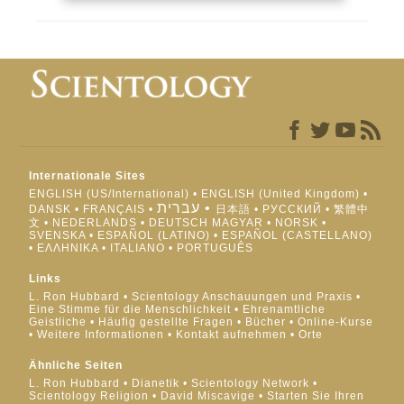
Internationale Sites
ENGLISH (US/International)
ENGLISH (United Kingdom)
עברית
DANSK
FRANÇAIS
日本語
РУССКИЙ
繁體中
文
NEDERLANDS
DEUTSCH
MAGYAR
NORSK
SVENSKA
ESPAÑOL (LATINO)
ESPAÑOL (CASTELLANO)
ΕΛΛΗΝΙΚA
ITALIANO
PORTUGUÊS
Links
L. Ron Hubbard
Scientology Anschauungen und Praxis
Eine Stimme für die Menschlichkeit
Ehrenamtliche
Geistliche
Häufig gestellte Fragen
Bücher
Online-Kurse
Weitere Informationen
Kontakt aufnehmen
Orte
Ähnliche Seiten
L. Ron Hubbard
Dianetik
Scientology Network
Scientology Religion
David Miscavige
Starten Sie Ihren