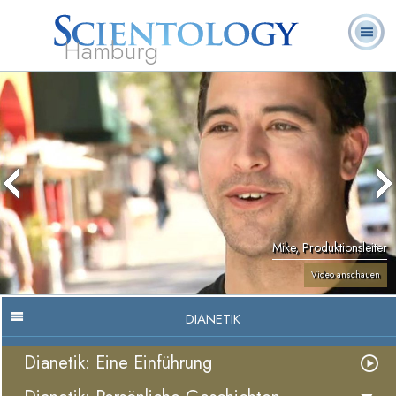
Hamburg
Häufig
L. Ron
Was ist
Ehrenamtliche
Über uns
gestellte
Bücher
Hubbard
Scientology?
Geistliche
Fragen
Mike, Produktionsleiter
Video anschauen
DIANETIK
Dianetik: Eine Einführung