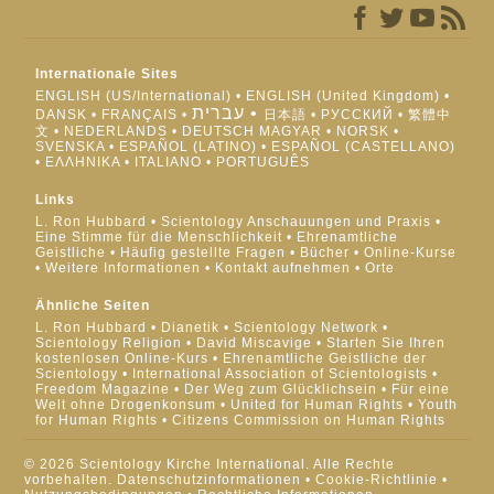
Internationale Sites
ENGLISH (US/International)
ENGLISH (United Kingdom)
עברית
DANSK
FRANÇAIS
日本語
РУССКИЙ
繁體中
文
NEDERLANDS
DEUTSCH
MAGYAR
NORSK
SVENSKA
ESPAÑOL (LATINO)
ESPAÑOL (CASTELLANO)
ΕΛΛΗΝΙΚA
ITALIANO
PORTUGUÊS
Links
L. Ron Hubbard
Scientology Anschauungen und Praxis
Eine Stimme für die Menschlichkeit
Ehrenamtliche
Geistliche
Häufig gestellte Fragen
Bücher
Online-Kurse
Weitere Informationen
Kontakt aufnehmen
Orte
Ähnliche Seiten
L. Ron Hubbard
Dianetik
Scientology Network
Scientology Religion
David Miscavige
Starten Sie Ihren
kostenlosen Online-Kurs
Ehrenamtliche Geistliche der
Scientology
International Association of Scientologists
Freedom Magazine
Der Weg zum Glücklichsein
Für eine
Welt ohne Drogenkonsum
United for Human Rights
Youth
for Human Rights
Citizens Commission on Human Rights
© 2026 Scientology Kirche International. Alle Rechte
vorbehalten.
Datenschutzinformationen
•
Cookie-Richtlinie
•