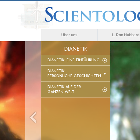
Über uns
L. Ron Hubbard
DIANETIK
DIANETIK: EINE EINFÜHRUNG
DIANETIK:
PERSÖNLICHE GESCHICHTEN
DIANETIK AUF DER
GANZEN WELT