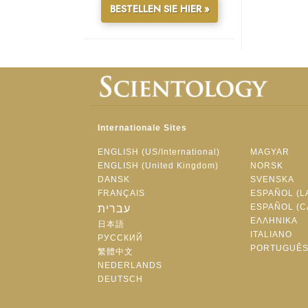
BESTELLEN SIE HIER »
Internationale Sites
ENGLISH (US/International)
MAGYAR
ENGLISH (United Kingdom)
NORSK
DANSK
SVENSKA
FRANÇAIS
ESPAÑOL (L
ESPAÑOL (C
עברית
ΕΛΛΗΝΙΚA
日本語
ITALIANO
РУССКИЙ
PORTUGUÊ
繁體中文
NEDERLANDS
DEUTSCH