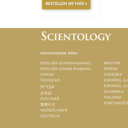
BESTELLEN SIE HIER »
Internationale Sites
ENGLISH (US/International)
MAGYAR
ENGLISH (United Kingdom)
NORSK
DANSK
SVENSKA
FRANÇAIS
ESPAÑOL (L
ESPAÑOL (C
עברית
ΕΛΛΗΝΙΚA
日本語
ITALIANO
РУССКИЙ
PORTUGUÊ
繁體中文
NEDERLANDS
DEUTSCH