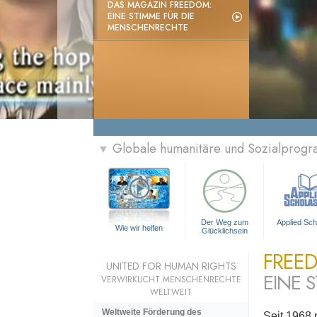
DAS MAGAZIN FREEDOM:
EINE STIMME FÜR DIE
MENSCHENRECHTE
Globale humanitäre und Sozialprog
▼
Der Weg zum
Applied Sch
Wie wir helfen
Glücklichsein
FREE
UNITED FOR HUMAN RIGHTS
EINE 
VERWIRKLICHT MENSCHENRECHTE
WELTWEIT
Weltweite Förderung des
Seit 1968 