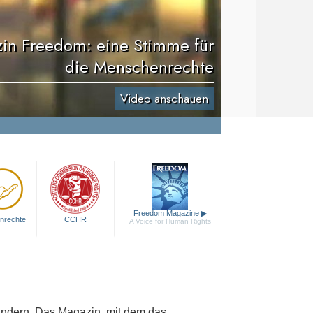
in Freedom: eine Stimme für
die Menschenrechte
Video anschauen
Freedom Magazine
▶
nrechte
CCHR
A Voice for Human Rights
ändern. Das Magazin, mit dem das