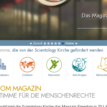
Das Magaz
Zurück
Weiter
ramme,
die von der Scientology Kirche gefördert werden
olastics
Criminon
Narconon
Anti-Drogen
Mensche
DOM MAGAZIN
STIMME FÜR DIE MENSCHENRECHTE
publiziert die Scientology Kirche das Magazin
Freedom
in 20 L