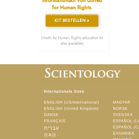
Informationskit von United
for Human Rights.
KIT BESTELLEN »
(Youth for Human Rights education kit
also available)
Internationale Sites
ENGLISH (US/International)
MAGYAR
ENGLISH (United Kingdom)
NORSK
DANSK
SVENSKA
FRANÇAIS
ESPAÑOL (L
ESPAÑOL (C
עברית
ΕΛΛΗΝΙΚA
日本語