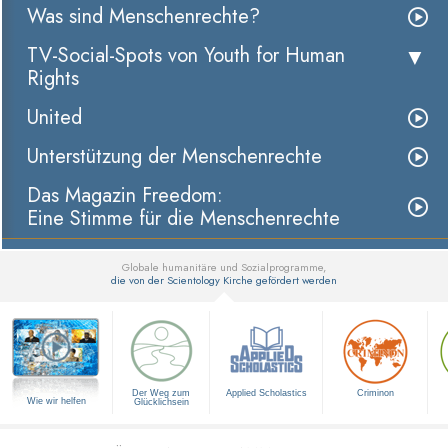
Was sind Menschenrechte?
TV-Social-Spots von Youth for Human
Rights
United
Unterstützung der Menschenrechte
Das Magazin Freedom:
Eine Stimme für die Menschenrechte
Globale humanitäre und Sozialprogramme,
die von der Scientology Kirche gefördert werden
▼
Der Weg zum
Applied Scholastics
Criminon
Wie wir helfen
Glücklichsein