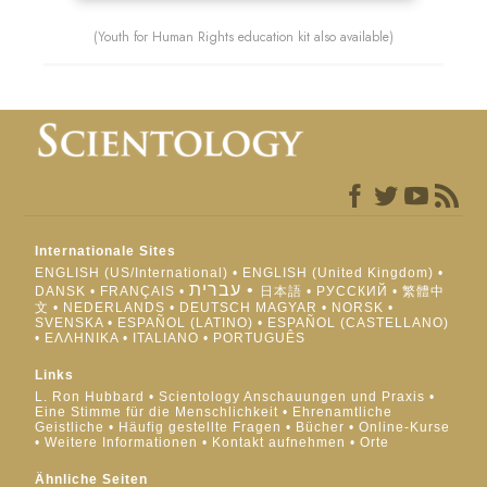
(Youth for Human Rights education kit also available)
Internationale Sites
ENGLISH (US/International)
ENGLISH (United Kingdom)
עברית
DANSK
FRANÇAIS
日本語
РУССКИЙ
繁體中
文
NEDERLANDS
DEUTSCH
MAGYAR
NORSK
SVENSKA
ESPAÑOL (LATINO)
ESPAÑOL (CASTELLANO)
ΕΛΛΗΝΙΚA
ITALIANO
PORTUGUÊS
Links
L. Ron Hubbard
Scientology Anschauungen und Praxis
Eine Stimme für die Menschlichkeit
Ehrenamtliche
Geistliche
Häufig gestellte Fragen
Bücher
Online-Kurse
Weitere Informationen
Kontakt aufnehmen
Orte
Ähnliche Seiten