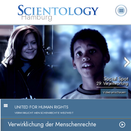
Hamburg
Häufig
L. Ron
Was ist
Ehrenamtliche
Über uns
gestellte
Bücher
Hubbard
Scientology?
Geistliche
Fragen
Social Spot
29. Verantwortung
Video anschauen
UNITED FOR HUMAN RIGHTS
VERWIRKLICHT MENSCHENRECHTE WELTWEIT
Verwirklichung der Menschenrechte