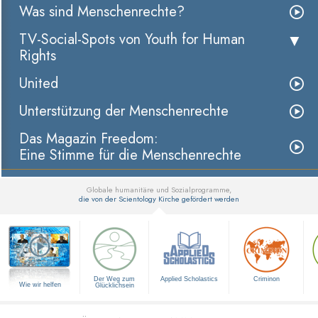
Was sind Menschenrechte?
TV-Social-Spots von Youth for Human
Rights
United
Unterstützung der Menschenrechte
Das Magazin Freedom:
Eine Stimme für die Menschenrechte
Globale humanitäre und Sozialprogramme,
die von der Scientology Kirche gefördert werden
▼
Der Weg zum
Applied Scholastics
Criminon
Wie wir helfen
Glücklichsein