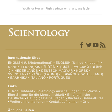
(Youth for Human Rights education kit also available)
Internationale Sites
ENGLISH (US/International)
ENGLISH (United Kingdom)
עברית
DANSK
FRANÇAIS
日本語
РУССКИЙ
繁體中
文
NEDERLANDS
DEUTSCH
MAGYAR
NORSK
SVENSKA
ESPAÑOL (LATINO)
ESPAÑOL (CASTELLANO)
ΕΛΛΗΝΙΚA
ITALIANO
PORTUGUÊS
Links
L. Ron Hubbard
Scientology Anschauungen und Praxis
Eine Stimme für die Menschlichkeit
Ehrenamtliche
Geistliche
Häufig gestellte Fragen
Bücher
Online-Kurse
Weitere Informationen
Kontakt aufnehmen
Orte
Ähnliche Seiten