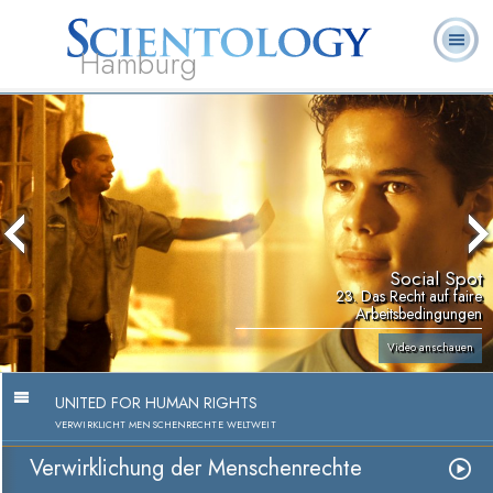
Hamburg
Häufig
L. Ron
Was ist
Ehrenamtliche
Über uns
gestellte
Bücher
Hubbard
Scientology?
Geistliche
Fragen
Social Spot
23. Das Recht auf faire
Arbeitsbedingungen
Video anschauen
UNITED FOR HUMAN RIGHTS
VERWIRKLICHT MENSCHENRECHTE WELTWEIT
Verwirklichung der Menschenrechte