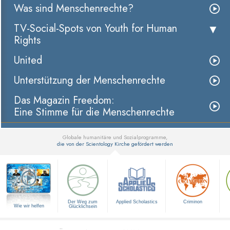
Was sind Menschenrechte?
TV-Social-Spots von Youth for Human
Rights
United
Unterstützung der Menschenrechte
Das Magazin Freedom:
Eine Stimme für die Menschenrechte
Globale humanitäre und Sozialprogramme,
die von der Scientology Kirche gefördert werden
▼
Der Weg zum
Applied Scholastics
Criminon
Wie wir helfen
Glücklichsein