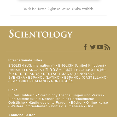
(Youth for Human Rights education kit also available)
Internationale Sites
ENGLISH (US/International)
ENGLISH (United Kingdom)
עברית
DANSK
FRANÇAIS
日本語
РУССКИЙ
繁體中
文
NEDERLANDS
DEUTSCH
MAGYAR
NORSK
SVENSKA
ESPAÑOL (LATINO)
ESPAÑOL (CASTELLANO)
ΕΛΛΗΝΙΚA
ITALIANO
PORTUGUÊS
Links
L. Ron Hubbard
Scientology Anschauungen und Praxis
Eine Stimme für die Menschlichkeit
Ehrenamtliche
Geistliche
Häufig gestellte Fragen
Bücher
Online-Kurse
Weitere Informationen
Kontakt aufnehmen
Orte
Ähnliche Seiten