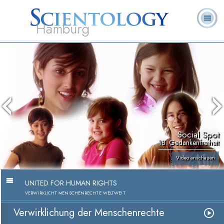
Hamburg
Häufig
L. Ron
Was ist
Ehrenamtliche
Über uns
gestellte
Bücher
Hubbard
Scientology?
Geistliche
Fragen
Social Spot
18. Gedankenfreiheit
Video anschauen
UNITED FOR HUMAN RIGHTS
VERWIRKLICHT MENSCHENRECHTE WELTWEIT
Verwirklichung der Menschenrechte