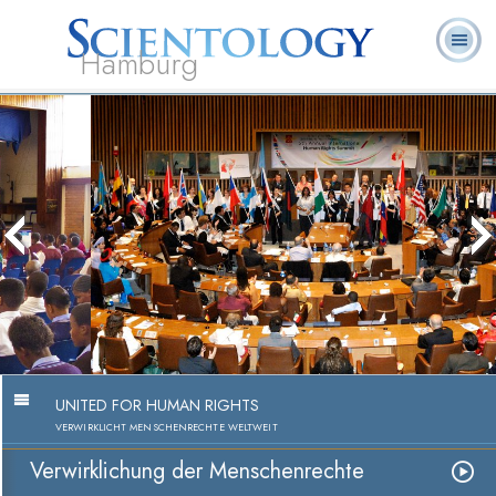
Hamburg
Häufig
L. Ron
Was ist
Ehrenamtliche
Über uns
gestellte
Bücher
Hubbard
Scientology?
Geistliche
Fragen
Umsetzung der Menschenrechte
Video anschauen
UNITED FOR HUMAN RIGHTS
VERWIRKLICHT MENSCHENRECHTE WELTWEIT
Verwirklichung der Menschenrechte