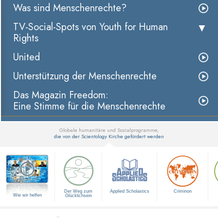
Was sind Menschenrechte?
TV-Social-Spots von Youth for Human
Rights
United
Unterstützung der Menschenrechte
Das Magazin Freedom:
Eine Stimme für die Menschenrechte
Globale humanitäre und Sozialprogramme,
die von der Scientology Kirche gefördert werden
▼
Der Weg zum
Applied Scholastics
Criminon
Wie wir helfen
Glücklichsein