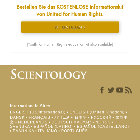
Bestellen Sie das KOSTENLOSE Informationskit
von United for Human Rights.
KIT BESTELLEN »
(Youth for Human Rights education kit also available)
Internationale Sites
ENGLISH (US/International)
ENGLISH (United Kingdom)
עברית
DANSK
FRANÇAIS
日本語
РУССКИЙ
繁體中
文
NEDERLANDS
DEUTSCH
MAGYAR
NORSK
SVENSKA
ESPAÑOL (LATINO)
ESPAÑOL (CASTELLANO)
ΕΛΛΗΝΙΚA
ITALIANO
PORTUGUÊS