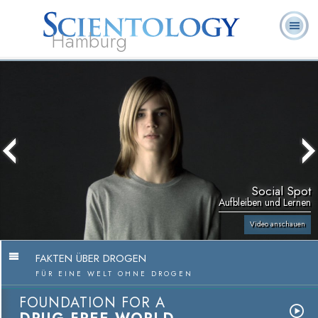
Hamburg
Häufig
L. Ron
Was ist
Ehrenamtliche
Über uns
gestellte
Bücher
Hubbard
Scientology?
Geistliche
Fragen
Social Spot
Aufbleiben und Lernen
Video anschauen
FAKTEN ÜBER DROGEN
FÜR EINE WELT OHNE DROGEN
FOUNDATION FOR A