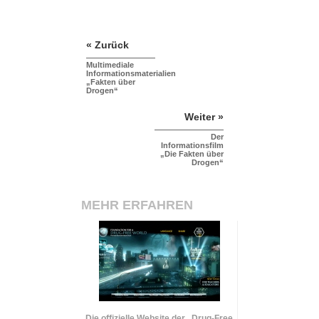
« Zurück
Multimediale
Informationsmaterialien
„Fakten über
Drogen“
Weiter »
Der
Informationsfilm
„Die Fakten über
Drogen“
MEHR ERFAHREN
Die offizielle Website der „Drug-Free