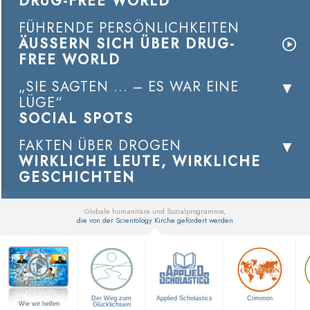
DRUG-FREE WORLD
FÜHRENDE PERSÖNLICHKEITEN
ÄUSSERN SICH ÜBER DRUG-
FREE WORLD
„SIE SAGTEN ... – ES WAR EINE
LÜGE“
SOCIAL SPOTS
FAKTEN ÜBER DROGEN
WIRKLICHE LEUTE, WIRKLICHE
GESCHICHTEN
Globale humanitäre und Sozialprogramme,
die von der Scientology Kirche gefördert werden
▼
Der Weg zum
Applied Scholastics
Criminon
Wie wir helfen
Glücklichsein