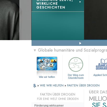
WIRKLICHE
GESCHICHTEN
Globale humanitäre und Sozialprog
▼
Der Weg zum
Applied Sch
Wie wir helfen
Glücklichsein
»
WIE WIR HELFEN
»
FAKTEN ÜBER DROGEN
ÜBER DA
FAKTEN ÜBER DROGEN
MILLI
FÜR EINE WELT OHNE DROGEN
„SIE 
Förderung wirksamer