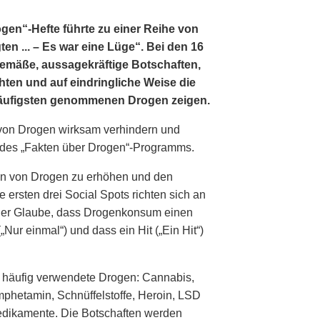
gen“-Hefte führte zu einer Reihe von
en ... – Es war eine Lüge“. Bei den 16
gemäße, aussagekräftige Botschaften,
hten und auf eindringliche Weise die
häufigsten genommenen Drogen zeigen.
von Drogen wirksam verhindern und
l des „Fakten über Drogen“-Programms.
gen von Drogen zu erhöhen und den
ersten drei Social Spots richten sich an
: der Glaube, dass Drogenkonsum einen
„Nur einmal“) und dass ein Hit („Ein Hit“)
m häufig verwendete Drogen: Cannabis,
mphetamin, Schnüffelstoffe, Heroin, LSD
Medikamente. Die Botschaften werden