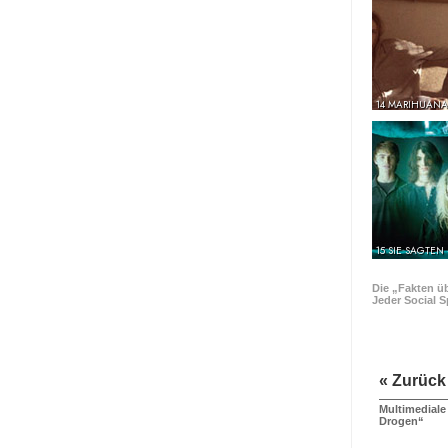
14 MARIHUANA
15 SIE SAGTEN
Die „Fakten ü
Jeder Social S
« Zurück
Multimediale
Drogen“