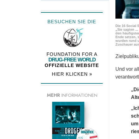
BESUCHEN SIE DIE
Die 16 Social 
„Sie sagten ..
den häufigste
Ende setzen, s
wurden rund u
Zuschauer aus
FOUNDATION FOR A
Zielpubli
DRUG-FREE WORLD
OFFIZIELLE WEBSITE
Und vor al
HIER KLICKEN »
verantwortl
„Di
MEHR
INFORMATIONEN
Alt
„Ic
sch
um 
rie