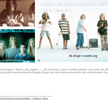
GEBEN SIE IHREN KINDERN DIE
ÜBER DROGEN.
de.drug
free
world.org
 – ES WAR EINE LÜGE
16
ber Drogen“-Spots „Sie sagten ... – Es war eine Lüge“ wurden bereits von mehr als 5
pot greift eine bestimmte illegale Droge auf und veranschaulicht mit realistischen 
 Informationsmaterialien „Fakten über