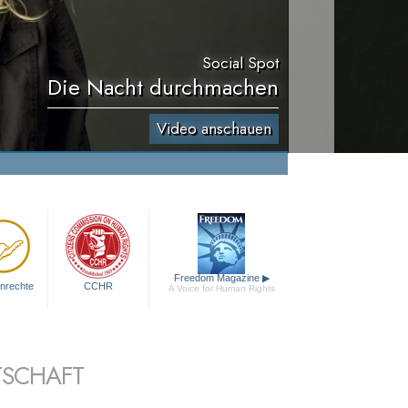
Social Spot
Die Nacht durchmachen
Video anschauen
Freedom Magazine
▶
nrechte
CCHR
A Voice for Human Rights
TSCHAFT