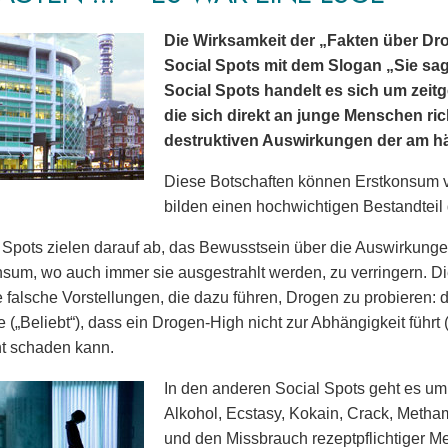
Die Wirksamkeit der „Fakten über Dro
Social Spots mit dem Slogan „Sie sagt
Social Spots handelt es sich um zeit
die sich direkt an junge Menschen ric
destruktiven Auswirkungen der am 
Diese Botschaften können Erstkonsum 
bilden einen hochwichtigen Bestandtei
 Spots zielen darauf ab, das Bewusstsein über die Auswirkun
um, wo auch immer sie ausgestrahlt werden, zu verringern. Die 
 falsche Vorstellungen, die dazu führen, Drogen zu probieren
 („Beliebt“), dass ein Drogen-High nicht zur Abhängigkeit führt (
t schaden kann.
In den anderen Social Spots geht es u
Alkohol, Ecstasy, Kokain, Crack, Metha
und den Missbrauch rezeptpflichtiger 