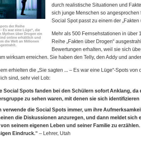
durch realistische Situationen und Fakte
sich junge Menschen so angesprochen f
Social Spot passt zu einem der „Fakten
Spots der Reihe
. – Es war eine Lüge“, die
Mehr als 500 Fernsehstationen in über 
n Mythen über Drogen ein
ind online erhältlich und
Reihe „Fakten über Drogen“ ausgestrahl
m die Welt an Millionen
gestrahlt.
Bewertungen erhalten, weil sie sich üb
kum wirksam erreichen. Sie haben den Telly, den Addy und an
lem erhielten die „Sie sagten ... – Es war eine Lüge“-Spots von
ich sind, sehr viel Lob:
e Social Spots fanden bei den Schülern sofort Anklang, da
ersgruppe zu sehen waren, mit denen sie sich identifizieren
h verwende die Social Spots immer, um ihre Aufmerksamkei
einen die Diskussionen anzuregen, und dann meldet sich 
von seinem eigenen Leben und seiner Familie zu erzählen. 
sigen Eindruck.“
– Lehrer, Utah