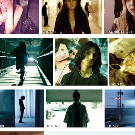
6 HEROIN
7 SCHNÜFFELSTOFFE
9 LSD
10 EIN HIT
TEL
12 BELIEBT
13 RITALIN