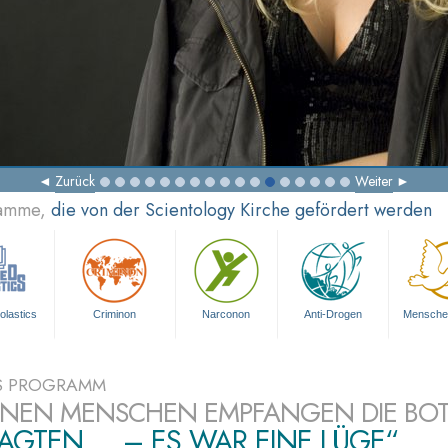
Zurück
Weiter
ramme,
die von der Scientology Kirche gefördert werden
olastics
Criminon
Narconon
Anti-Drogen
Mensche
S PROGRAMM
ONEN MENSCHEN EMPFANGEN DIE BO
SAGTEN ... – ES WAR EINE LÜGE“