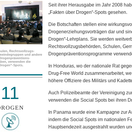
Seit ihrer Herausgabe im Jahr 2008 ha
„Fakten über Drogen“-Spots gesehen.
Die Botschaften stellen eine wirkungsvo
Drogenerziehungsvorträgen dar und sind
Drogen“-Lehrplans. Sie werden weitverb
Rechtsvollzugsbehörden, Schulen, Ge
ulen, Rechtsvollzugs­
Drogenpräventionsprogramme verwende
meindegruppen und andere
Drogenpräventions­
ben, verwenden die
Drogen“-Spots.
In Honduras, wo der nationale Rat gege
Drug-Free World zusammenarbeitet, werd
höhere Offiziere des Militärs und Kadet
11
Auch Polizeibeamte der Vereinigung zu
verwenden die Social Spots bei ihren D
DROGEN
In Panama wurde eine Kampagne zur Au
indem die Social Spots im nationalen 
Hauptsendezeit ausgestrahlt wurden un