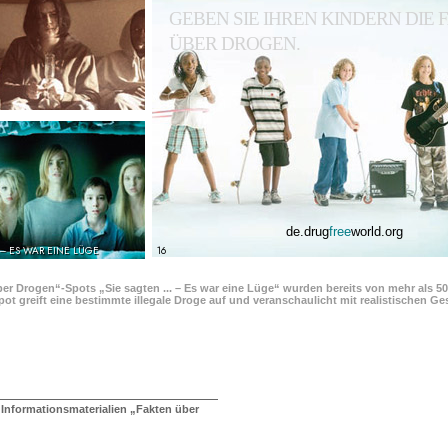
GEBEN SIE IHREN KINDERN DIE
ÜBER DROGEN.
de.drug
free
world.org
 – ES WAR EINE LÜGE
16
ber Drogen“-Spots „Sie sagten ... – Es war eine Lüge“ wurden bereits von mehr als 5
pot greift eine bestimmte illegale Droge auf und veranschaulicht mit realistischen 
 Informationsmaterialien „Fakten über