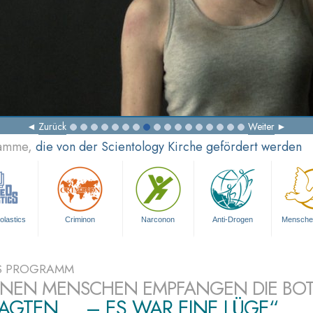
Zurück
Weiter
ramme,
die von der Scientology Kirche gefördert werden
olastics
Criminon
Narconon
Anti-Drogen
Mensche
S PROGRAMM
ONEN MENSCHEN EMPFANGEN DIE BO
SAGTEN ... – ES WAR EINE LÜGE“