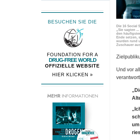
BESUCHEN SIE DIE
Die 16 Social 
„Sie sagten ..
den häufigste
Ende setzen, s
wurden rund u
Zuschauer aus
FOUNDATION FOR A
Zielpubli
DRUG-FREE WORLD
OFFIZIELLE WEBSITE
Und vor al
HIER KLICKEN »
verantwortl
„Di
MEHR
INFORMATIONEN
Alt
„Ic
sch
um 
rie