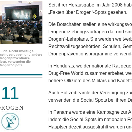
Seit ihrer Herausgabe im Jahr 2008 ha
„Fakten über Drogen“-Spots gesehen.
Die Botschaften stellen eine wirkungsvo
Drogenerziehungsvorträgen dar und sind
Drogen“-Lehrplans. Sie werden weitverb
Rechtsvollzugsbehörden, Schulen, Ge
ulen, Rechtsvollzugs­
Drogenpräventionsprogramme verwende
meindegruppen und andere
Drogenpräventions­
ben, verwenden die
Drogen“-Spots.
In Honduras, wo der nationale Rat gege
Drug-Free World zusammenarbeitet, werd
höhere Offiziere des Militärs und Kadet
11
Auch Polizeibeamte der Vereinigung zu
verwenden die Social Spots bei ihren D
DROGEN
In Panama wurde eine Kampagne zur Au
indem die Social Spots im nationalen 
Hauptsendezeit ausgestrahlt wurden un