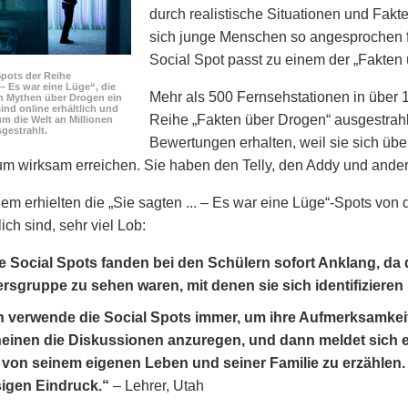
durch realistische Situationen und Fakte
sich junge Menschen so angesprochen f
Social Spot passt zu einem der „Fakten
Spots der Reihe
. – Es war eine Lüge“, die
Mehr als 500 Fernsehstationen in über 
n Mythen über Drogen ein
ind online erhältlich und
Reihe „Fakten über Drogen“ ausgestrahl
m die Welt an Millionen
gestrahlt.
Bewertungen erhalten, weil sie sich üb
kum wirksam erreichen. Sie haben den Telly, den Addy und an
lem erhielten die „Sie sagten ... – Es war eine Lüge“-Spots von
ich sind, sehr viel Lob:
e Social Spots fanden bei den Schülern sofort Anklang, da
ersgruppe zu sehen waren, mit denen sie sich identifizieren
h verwende die Social Spots immer, um ihre Aufmerksamkei
einen die Diskussionen anzuregen, und dann meldet sich 
von seinem eigenen Leben und seiner Familie zu erzählen. 
sigen Eindruck.“
– Lehrer, Utah