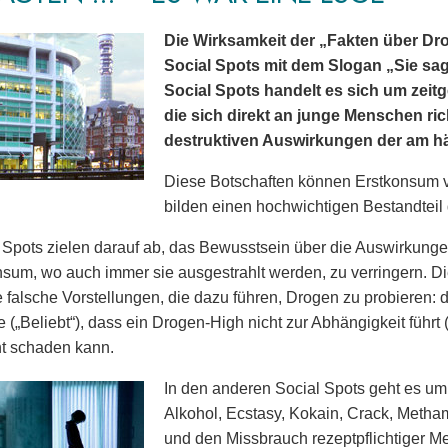
Die Wirksamkeit der „Fakten über Dro
Social Spots mit dem Slogan „Sie sagt
Social Spots handelt es sich um zeit
die sich direkt an junge Menschen ric
destruktiven Auswirkungen der am 
Diese Botschaften können Erstkonsum 
bilden einen hochwichtigen Bestandtei
 Spots zielen darauf ab, das Bewusstsein über die Auswirkun
um, wo auch immer sie ausgestrahlt werden, zu verringern. Die 
 falsche Vorstellungen, die dazu führen, Drogen zu probieren
 („Beliebt“), dass ein Drogen-High nicht zur Abhängigkeit führt (
t schaden kann.
In den anderen Social Spots geht es u
Alkohol, Ecstasy, Kokain, Crack, Metha
und den Missbrauch rezeptpflichtiger 