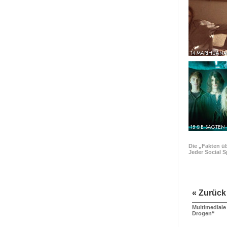
14 MARIHUANA
15 SIE SAGTEN
Die „Fakten ü
Jeder Social S
« Zurück
Multimediale
Drogen“