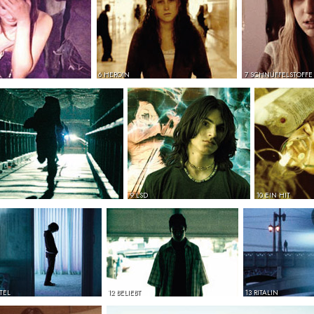
6 HEROIN
7 SCHNÜFFELSTOFFE
9 LSD
10 EIN HIT
TEL
12 BELIEBT
13 RITALIN