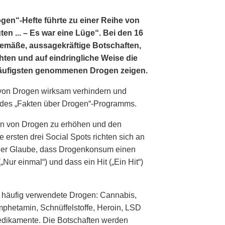
gen“-Hefte führte zu einer Reihe von
en ... – Es war eine Lüge“. Bei den 16
gemäße, aussagekräftige Botschaften,
hten und auf eindringliche Weise die
häufigsten genommenen Drogen zeigen.
von Drogen wirksam verhindern und
l des „Fakten über Drogen“-Programms.
gen von Drogen zu erhöhen und den
ersten drei Social Spots richten sich an
: der Glaube, dass Drogenkonsum einen
„Nur einmal“) und dass ein Hit („Ein Hit“)
m häufig verwendete Drogen: Cannabis,
mphetamin, Schnüffelstoffe, Heroin, LSD
Medikamente. Die Botschaften werden