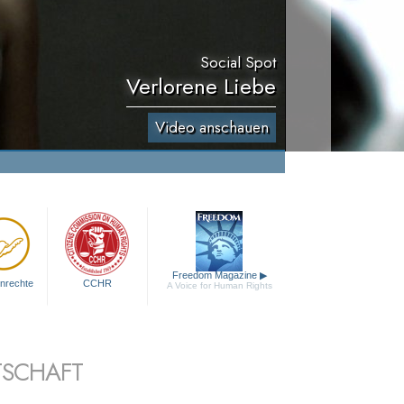
Social Spot
Verlorene Liebe
Video anschauen
Freedom Magazine
▶
nrechte
CCHR
A Voice for Human Rights
TSCHAFT