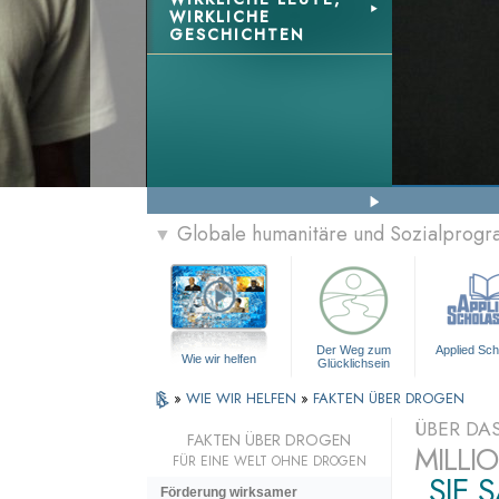
WIRKLICHE
GESCHICHTEN
Globale humanitäre und Sozialprog
▼
Der Weg zum
Applied Sch
Wie wir helfen
Glücklichsein
»
WIE WIR HELFEN
»
FAKTEN ÜBER DROGEN
ÜBER DA
FAKTEN ÜBER DROGEN
MILLI
FÜR EINE WELT OHNE DROGEN
„SIE 
Förderung wirksamer