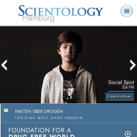
Hamburg
Häufig
L. Ron
Was ist
Ehrenamtliche
Über uns
gestellte
Bücher
Hubbard
Scientology?
Geistliche
Fragen
Social Spot
Ein Hit
Video anschauen
FAKTEN ÜBER DROGEN
FÜR EINE WELT OHNE DROGEN
FOUNDATION FOR A