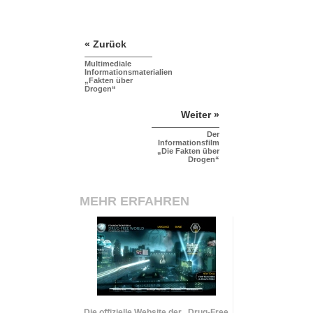
« Zurück
Multimediale
Informationsmaterialien
„Fakten über
Drogen“
Weiter »
Der
Informationsfilm
„Die Fakten über
Drogen“
MEHR ERFAHREN
Die offizielle Website der „Drug-Free