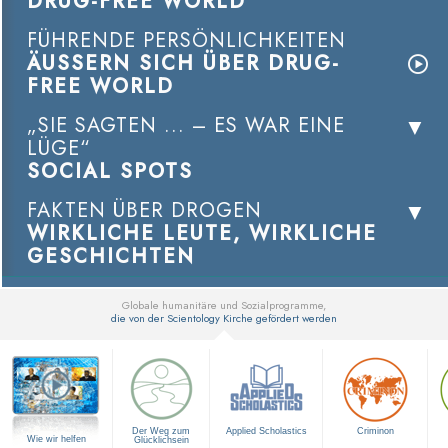
DRUG-FREE WORLD
FÜHRENDE PERSÖNLICHKEITEN
ÄUSSERN SICH ÜBER DRUG-
FREE WORLD
„SIE SAGTEN ... – ES WAR EINE
LÜGE“
SOCIAL SPOTS
FAKTEN ÜBER DROGEN
WIRKLICHE LEUTE, WIRKLICHE
GESCHICHTEN
Globale humanitäre und Sozialprogramme,
die von der Scientology Kirche gefördert werden
▼
Der Weg zum
Applied Scholastics
Criminon
Wie wir helfen
Glücklichsein